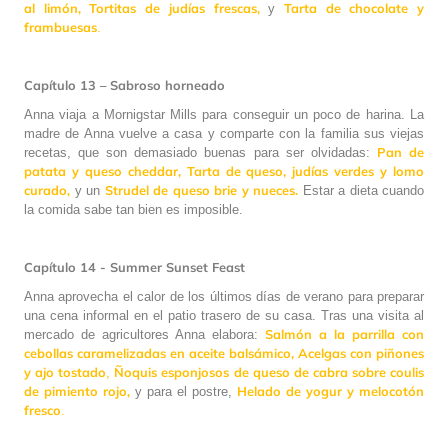
al limón,
Tortitas de judías frescas,
Tarta de chocolate y
y
frambuesas
.
Capítulo 13 – Sabroso horneado
Anna viaja a Mornigstar Mills para conseguir un poco de harina. La
madre de Anna vuelve a casa y comparte con la familia sus viejas
Pan de
recetas, que son demasiado buenas para ser olvidadas:
patata y queso cheddar,
Tarta de queso, judías verdes y lomo
curado,
Strudel de queso brie y nueces.
y un
Estar a dieta cuando
la comida sabe tan bien es imposible.
Capítulo 14 - Summer Sunset Feast
Anna aprovecha el calor de los últimos días de verano para preparar
una cena informal en el patio trasero de su casa. Tras una visita al
Salmón a la parrilla con
mercado de agricultores Anna elabora:
cebollas caramelizadas en aceite balsámico,
Acelgas con piñones
y ajo tostado
Ñoquis esponjosos de queso de cabra sobre coulis
,
de pimiento rojo,
Helado de yogur y melocotón
y para el postre,
fresco
.