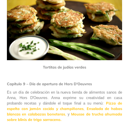
Tortitas de judías verdes
Capítulo 9 – Día de apertura de Hors D'Oeuvres
Es un día de celebración en la nueva tienda de alimentos sanos de
Anna, Hors D'Oeuvres. Anna exprime su creatividad en casa
Pizza de
probando recetas y dándole el toque final a su menú:
espelta con jamón cocido y champiñones
Ensalada de habas
,
blancas en calabazas boneteras
Mousse de trucha ahumada
,
y
sobre blinis de trigo sarraceno.