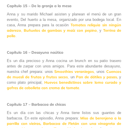
Capítulo 15 – De la granja a la mesa
Anna y su marido Michael asisten y planean el menú de un gran
evento, Del huerto a la mesa, organizado por una bodega local. En
Tomates reliquia sin ningún
casa, Anna prepara para la ocasión
aderezo
Buñuelos de gambas y maíz con pepino
Terrina de
,
,
y
pollo
.
Capítulo 16 – Desayuno naútico
Es un día precioso y Anna cocina un brunch en su patio trasero
antes de zarpar con unos amigos. Para este abundante desayuno,
Smoothies veraniegos
Cuencos
nuestra chef prepara: unos
,
unos
de muesli de frutas y frutos secos
Pan de dátiles y pasas,
,
un
y
Huevos benedictinos sobre lomo curado y
como plato principal,
gofres de cebolleta con crema de tomate
.
Capítulo 17 – Barbacoa de chicas
Es un día con las chicas y Anna tiene listos sus guantes de
Miso de berenjena a la
barbacoa. En este episodio, Anna prepara:
parrilla con vieiras,
Barbacoa de
Fletán con una vinagreta de