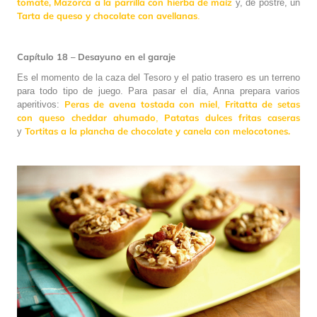
tomate,
M
azorca a la parrilla con hierba de maíz
y, de postre, un
Tarta de queso y chocolate con avellanas
.
Capítulo 18 – Desayuno en el garaje
Es el momento de la caza del Tesoro y el patio trasero es un terreno
para todo tipo de juego. Para pasar el día, Anna prepara varios
Peras de avena tostada con miel
Fritatta de setas
aperitivos:
,
con queso cheddar ahumado
Patatas dulces fritas caseras
,
Tortitas a la plancha de chocolate y canela con melocotones.
y