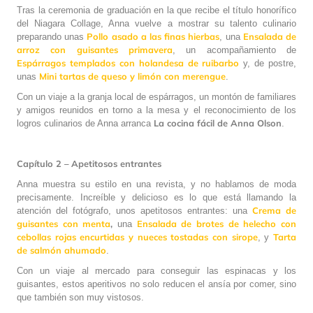
Tras la ceremonia de graduación en la que recibe el título honorífico
del Niagara Collage, Anna vuelve a mostrar su talento culinario
Pollo asado a las finas hierbas
Ensalada de
preparando unas
, una
arroz con guisantes primavera
, un acompañamiento de
Espárragos templados con holandesa de ruibarbo
y, de postre,
Mini tartas de queso y limón con merengue
unas
.
Con un viaje a la granja local de espárragos, un montón de familiares
y amigos reunidos en torno a la mesa y el reconocimiento de los
La cocina fácil de Anna Olson
logros culinarios de Anna arranca
.
Capítulo 2 – Apetitosos entrantes
Anna muestra su estilo en una revista, y no hablamos de moda
precisamente. Increíble y delicioso es lo que está llamando la
Crema de
atención del fotógrafo, unos apetitosos entrantes: una
guisantes con menta
,
Ensalada de brotes de helecho con
una
cebollas rojas encurtidas
y nueces tostadas con sirope
Tarta
, y
de salmón ahumado
.
Con un viaje al mercado para conseguir las espinacas y los
guisantes, estos aperitivos no solo reducen el ansía por comer, sino
que también son muy vistosos.