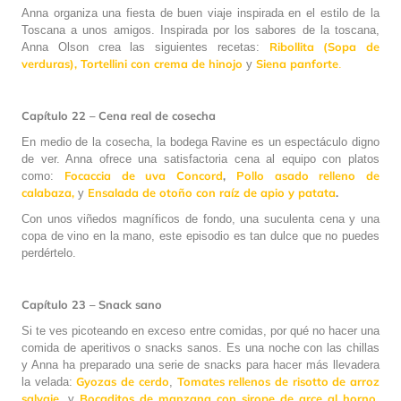
Anna organiza una fiesta de buen viaje inspirada en el estilo de la
Toscana a unos amigos. Inspirada por los sabores de la toscana,
Ribollita (Sopa de
Anna Olson crea las siguientes recetas:
verduras),
Tortellini con crema de hinojo
Siena panforte
y
.
Capítulo 22 – Cena real de cosecha
En medio de la cosecha, la bodega Ravine es un espectáculo digno
de ver. Anna ofrece una satisfactoria cena al equipo con platos
Focaccia de uva Concord
,
Pollo asado relleno de
como:
calabaza,
Ensalada de otoño con raíz de apio y patata
.
y
Con unos viñedos magníficos de fondo, una suculenta cena y una
copa de vino en la mano, este episodio es tan dulce que no puedes
perdértelo.
Capítulo 23 – Snack sano
Si te ves picoteando en exceso entre comidas, por qué no hacer una
comida de aperitivos o snacks sanos. Es una noche con las chillas
y Anna ha preparado una serie de snacks para hacer más llevadera
Gyozas de cerdo
Tomates rellenos de risotto de arroz
la velada:
,
salvaje
Bocaditos de manzana con sirope de arce al horno
,
y
.