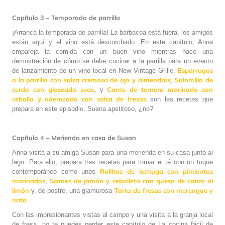
Capítulo 3 – Temporada de parrilla
¡Arranca la temporada de parrilla! La barbacoa está fuera, los amigos
están aquí y el vino está descorchado. En este capítulo, Anna
empareja la comida con un buen vino mientras hace una
demostración de cómo se debe cocinar a la parrilla para un evento
Espárragos
de lanzamiento de un vino local en New Vintage Grille.
a la parrilla con salsa cremosa de ajo y almendras
Solomillo de
,
cerdo con glaseado seco
Carne de ternera marinada con
, y
cebolla y aderezada con salsa de fresas
son las recetas que
prepara en este episodio. Suena apetitoso, ¿no?
Capítulo 4 – Merienda en casa de Susan
Anna visita a su amiga Susan para una merienda en su casa junto al
lago. Para ello, prepara tres recetas para tomar el té con un toque
Rollitos de lechuga con pimientos
contemporáneo como unos
marinados
Scones de jamón y cebolleta con queso de cabra al
,
limón
Tarta de fresas con merengue y
y, de postre, una glamurosa
nata
.
Con las impresionantes vistas al campo y una visita a la granja local
de fresa, no te puedes perder este capítulo de La cocina fácil de