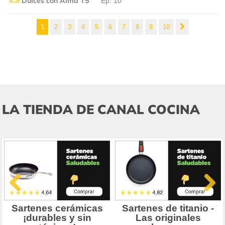
Dulces con Alma T5
Ep: 10
1
2
3
4
5
6
7
8
9
10
LA TIENDA DE CANAL COCINA