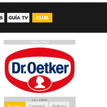
S
GUÍA TV
CLUB
PUBLICIDAD
LO + LEÍDO
Recetas
Consejos
Noticias