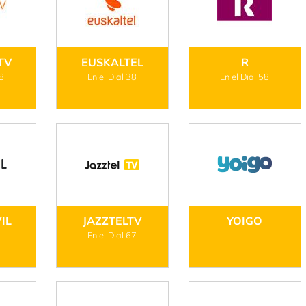
TV
EUSKALTEL
R
68
En el Dial 38
En el Dial 58
IL
JAZZTELTV
YOIGO
En el Dial 67