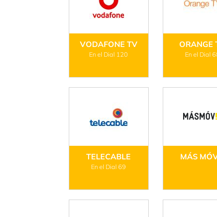
VODAFONE TV
ORANGE 
En el Dial 120
En el Dial 
TELECABLE
MÁS MÓV
En el Dial 69