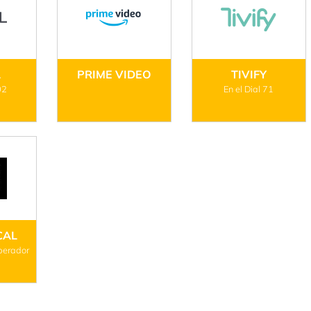
L
PRIME VIDEO
TIVIFY
02
En el Dial 71
CAL
operador