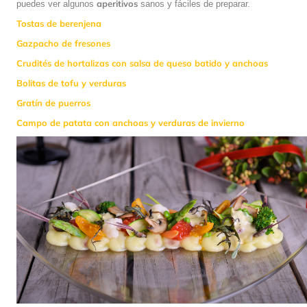
aperitivos
puedes ver algunos
sanos y fáciles de preparar.
Tostas de berenjena
Gazpacho de fresones
Crudités de hortalizas con salsa de queso batido y anchoas
Bolitas de tofu y verduras
Gratín de puerros
Campo de patata con anchoas y verduras de invierno