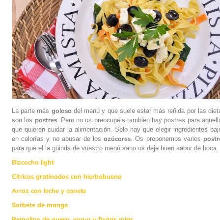
golosa
La parte más
del menú y que suele estar más reñida por las diet
postres
son los
. Pero no os preocupéis también hay postres para aquell
que quieren cuidar la alimentación. Solo hay que elegir ingredientes baj
azúcares
postr
en calorías y no abusar de los
. Os proponemos varios
para que el la guinda de vuestro menú sano os deje buen sabor de boca.
Bizcocho light
Cítricos gratinados con hierbabuena
Arroz con leche y canela
Sorbete de mango
Remolino de queso, yogur y frutas rojas