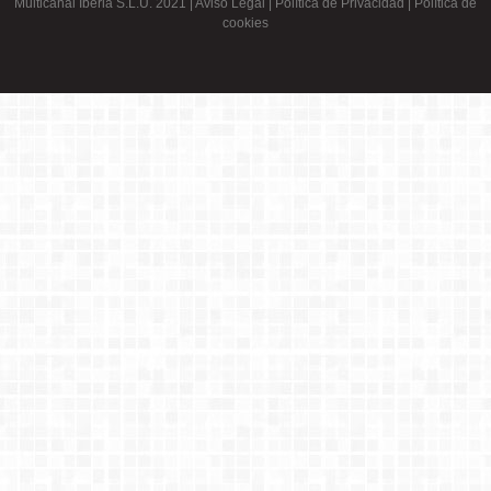
Multicanal Iberia S.L.U. 2021 |
Aviso Legal
|
Política de Privacidad
|
Política de
cookies