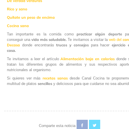
De verdad verduras
Rico y sano
Quítate un peso de encima
Cocina sana
practicar algún deporte
Tan importante es la comida como
pa
vida más saludable.
can
conseguir una
Te invitamos a visitar la
web del
Decasa
trucos y consejos
ejercicio 
donde encontrarás
para hacer
casa.
Alimentación baja en calorías
Te invitamos a leer el artículo
donde 
tratan los diferentes grupos de alimentos y sus respectivos aport
nutricionales al organismo.
recetas sanas
Si quieres ver más
desde Canal Cocina te proponem
sencillos
multitud de platos
y deliciosos para que cuidarse no sea aburrid
Comparte esta noticia