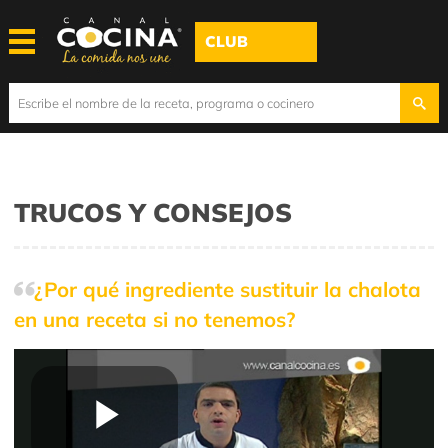
CLUB
TRUCOS Y CONSEJOS
¿Por qué ingrediente sustituir la chalota
en una receta si no tenemos?