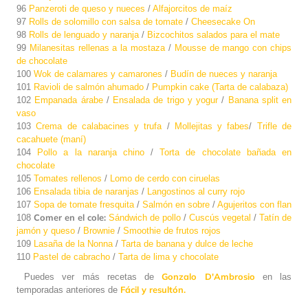
96
Panzeroti de queso y nueces
/
Alfajorcitos de maíz
97
Rolls de solomillo con salsa de tomate
/
Cheesecake On
98
Rolls de lenguado y naranja
/
Bizcochitos salados para el mate
99
Milanesitas rellenas a la mostaza
/
Mousse de mango con chips
de chocolate
100
Wok de calamares y camarones
/
Budín de nueces y naranja
101
Ravioli de salmón ahumado
/
Pumpkin cake (Tarta de calabaza)
102
Empanada árabe
/
Ensalada de trigo y yogur
/
Banana split en
vaso
103
Crema de calabacines y trufa
/
Mollejitas y fabes
/
Trifle de
cacahuete (maní)
104
Pollo a la naranja chino
/
Torta de chocolate bañada en
chocolate
105
Tomates rellenos
/
Lomo de cerdo con ciruelas
106
Ensalada tibia de naranjas
/
Langostinos al curry rojo
107
Sopa de tomate fresquita
/
Salmón en sobre
/
Agujeritos con flan
Comer en el cole:
108
Sándwich de pollo
/
Cuscús vegetal
/
Tatín de
jamón y queso
/
Brownie
/
Smoothie de frutos rojos
109
Lasaña de la Nonna
/
Tarta de banana y dulce de leche
110
Pastel de cabracho
/
Tarta de lima y chocolate
Gonzalo D'Ambrosio
Puedes ver más recetas de
en las
Fácil y resultón.
temporadas anteriores de