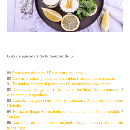
Guía de episodios de la temporada 5:
89
Canelones de carne
/
Pana cotta de limón
90
Solomillo, setas y cebollas encurtidas
/
Crepes de espinacas
91
Taglioni de tomate al pesto rojo
/
Cupcakes de oliva negra
92
Croquetas de jamón
/
Tortitas o tortillitas de camarones
/
Ajoblanco y langostinos
93
Cazuela malagueña de fideos y mariscos
/
Bocata de calamares
Michelin
94
Patata milhojas
/
Ensalada de espinacas en bol comestible
/
Torrijas
95
Carpaccio de pimiento con crujiente de parmesano
/
Teresita de
frutos rojos