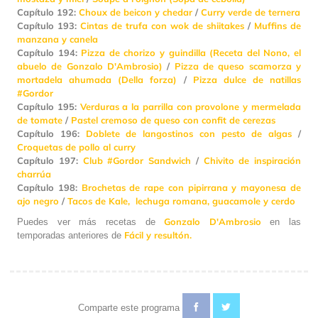
Capítulo 192:
Choux de beicon y chedar
/
Curry verde de ternera
Capítulo 193:
Cintas de trufa con wok de shiitakes
/
Muffins de
manzana y canela
Capítulo 194:
Pizza de chorizo y guindilla (Receta del Nono, el
abuelo de Gonzalo D'Ambrosio)
/
Pizza de queso scamorza y
mortadela ahumada (Della forza)
/
Pizza dulce de natillas
#Gordor
Capítulo 195:
Verduras a la parrilla con provolone y mermelada
de tomate
/
Pastel cremoso de queso con confit de cerezas
Capítulo 196:
Doblete de langostinos con pesto de algas
/
Croquetas de pollo al curry
Capítulo 197:
Club #Gordor Sandwich
/
Chivito de inspiración
charrúa
Capítulo 198:
Brochetas de rape con pipirrana y mayonesa de
ajo negro
/
Tacos de Kale, lechuga romana, guacamole y cerdo
Gonzalo D'Ambrosio
Puedes ver más recetas de
en las
Fácil y resultón.
temporadas anteriores de
Comparte este programa