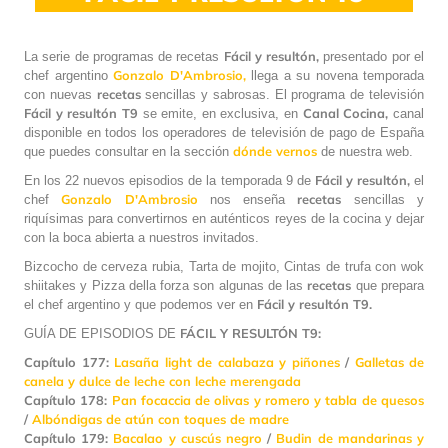
Fácil y resultón,
La serie de programas de recetas
presentado por el
Gonzalo D'Ambrosio,
chef argentino
llega a su novena temporada
recetas
con nuevas
sencillas y sabrosas. El programa de televisión
Fácil y resultón T9
Canal Cocina,
se emite, en exclusiva, en
canal
disponible en todos los operadores de televisión de pago de España
dónde vernos
que puedes consultar en la sección
de nuestra web.
Fácil y resultón,
En los 22 nuevos episodios de la temporada 9 de
el
Gonzalo D'Ambrosio
recetas
chef
nos enseña
sencillas y
riquísimas para convertirnos en auténticos reyes de la cocina y dejar
con la boca abierta a nuestros invitados.
Bizcocho de cerveza rubia, Tarta de mojito, Cintas de trufa con wok
recetas
shiitakes y Pizza della forza son algunas de las
que prepara
Fácil y resultón T9.
el chef argentino y que podemos ver en
FÁCIL Y RESULTÓN T9:
GUÍA DE EPISODIOS DE
Capítulo 177:
Lasaña light de calabaza y piñones
/
Galletas de
canela y dulce de leche con leche merengada
Capítulo 178:
Pan focaccia de olivas y romero y tabla de quesos
/
Albóndigas de atún con toques de madre
Capítulo 179:
Bacalao y cuscús negro
/
Budin de mandarinas y