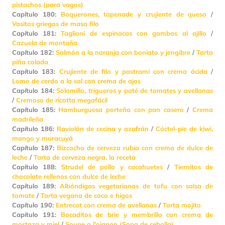
pistachos (para vagos)
Capítulo 180:
Boquerones, tapenade y crujiente de queso
/
Vasitos griegos de masa filo
Capítulo 181:
Taglioni de espinacas con gambas al ajillo
/
Cazuela de montaña
Capítulo 182:
Salmón a la naranja con boniato y jengibre
/
Tarta
piña colada
Capítulo 183:
Crujiente de filo y pastrami con crema ácida
/
Lomo de cerdo a la sal con crema de ajos
Capítulo 184:
Solomillo, trigueros y paté de tomates y avellanas
/
Cremoso de ricotta megafácil
Capítulo 185:
Hamburguesa porteña con pan casero
/
Crema
madrileña
Capítulo 186:
Raviolón de cecina y azafrán
/
Cóctel-pie de kiwi,
mango y maracuyá
Capítulo 187:
Bizcocho de cerveza rubia con crema de dulce de
leche
/
Tarta de cerveza negra, la receta
Capítulo 188:
Strudel de pollo y cacahuetes
/
Tiernitos de
chocolate rellenos con dulce de leche
Capítulo 189:
Albóndigas vegetarianas de tofu con salsa de
tomate
/
Tarta vegana de coco e higos
Capítulo 190:
Entrecot con crema de avellanas
/
Tarta mojito
Capítulo 191:
Bocaditos de brie y membrillo con crema de
mostaza y miel
/
Soupe a l'oignon (Sopa de cebolla)