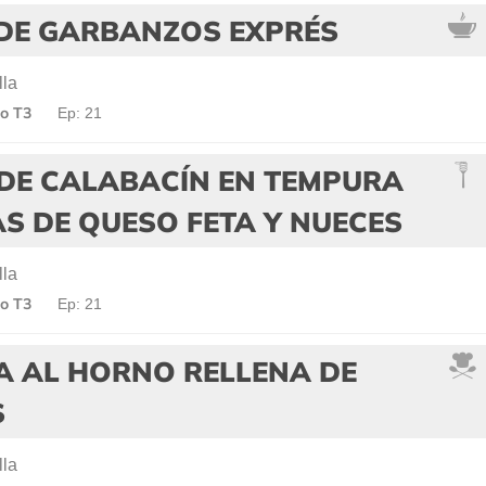
 DE GARBANZOS EXPRÉS
lla
o T3
Ep: 21
 DE CALABACÍN EN TEMPURA
S DE QUESO FETA Y NUECES
lla
o T3
Ep: 21
A AL HORNO RELLENA DE
S
lla