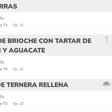
RRAS
lla
o T3
Ep: 22
E BRIOCHE CON TARTAR DE
 Y AGUACATE
lla
o T3
Ep: 22
DE TERNERA RELLENA
lla
o T3
Ep: 22