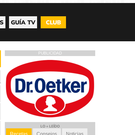
S
GUÍA TV
CLUB
PUBLICIDAD
LO + LEÍDO
Recetas
Consejos
Noticias