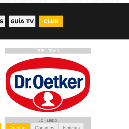
S
GUÍA TV
CLUB
PUBLICIDAD
LO + LEÍDO
Recetas
Consejos
Noticias