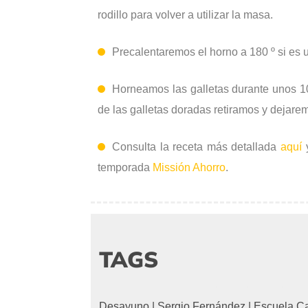
rodillo para volver a utilizar la masa.
Precalentaremos el horno a 180 º si es un
Horneamos las galletas durante unos 
de las galletas doradas retiramos y dejaremo
Consulta la receta más detallada
aquí
y
temporada
Missión Ahorro
.
TAGS
Desayuno
|
Sergio Fernández
|
Escuela C