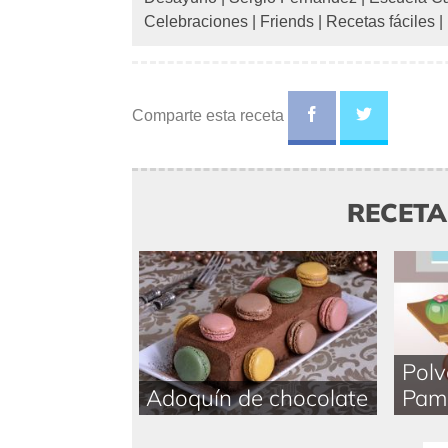
Celebraciones
|
Friends
|
Recetas fáciles
|
Comparte esta receta
RECET
Polv
Adoquín de chocolate
Pam