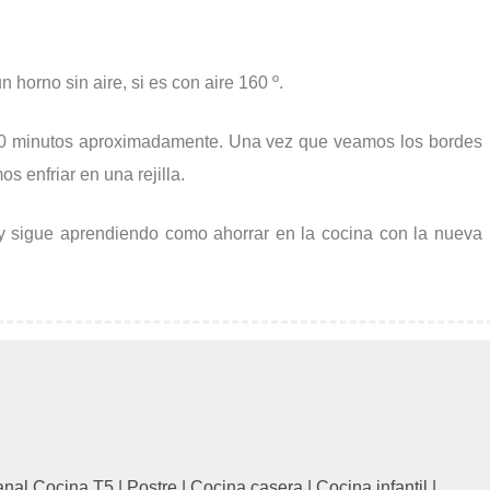
 horno sin aire, si es con aire 160 º.
10 minutos aproximadamente. Una vez que veamos los bordes
s enfriar en una rejilla.
 sigue aprendiendo como ahorrar en la cocina con la nueva
anal Cocina T5
|
Postre
|
Cocina casera
|
Cocina infantil
|