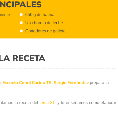
INCIPALES
biente
650 g de harina
Un chorrito de leche
Cortadores de galleta
LA RECETA
Escuela Canal Cocina T5
Sergio Fernández
ón
,
prepara la
ntamos la receta del
tema 21
y te enseñamos
como elaborar