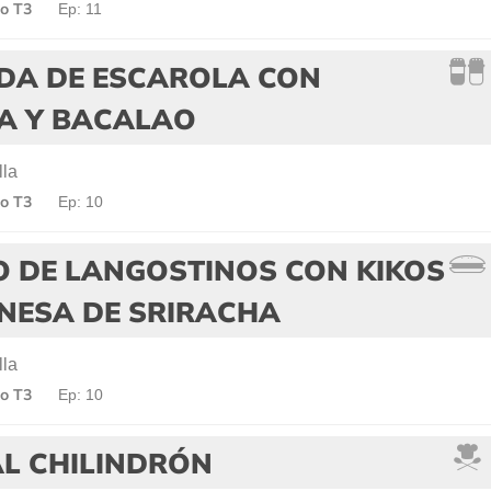
o T3
Ep: 11
DA DE ESCAROLA CON
A Y BACALAO
lla
o T3
Ep: 10
O DE LANGOSTINOS CON KIKOS
NESA DE SRIRACHA
lla
o T3
Ep: 10
AL CHILINDRÓN