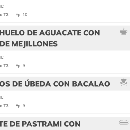
lla
o T3
Ep: 10
HUELO DE AGUACATE CON
DE MEJILLONES
lla
o T3
Ep: 9
OS DE ÚBEDA CON BACALAO
lla
o T3
Ep: 9
TE DE PASTRAMI CON