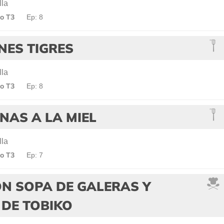
lla
o T3
Ep: 8
NES TIGRES
lla
o T3
Ep: 8
NAS A LA MIEL
lla
o T3
Ep: 7
N SOPA DE GALERAS Y
 DE TOBIKO