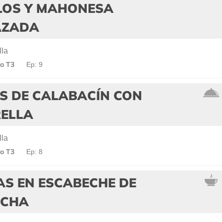
LLOS Y MAHONESA
AZADA
lla
o T3
Ep: 9
S DE CALABACÍN CON
ELLA
lla
o T3
Ep: 8
AS EN ESCABECHE DE
ACHA