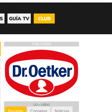
S
GUÍA TV
CLUB
PUBLICIDAD
LO + LEÍDO
Recetas
Consejos
Noticias