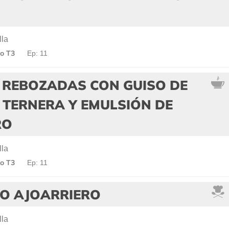
lla
o T3
Ep: 11
 REBOZADAS CON GUISO DE
 TERNERA Y EMULSIÓN DE
RO
lla
o T3
Ep: 11
O AJOARRIERO
lla