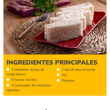
INGREDIENTES PRINCIPALES
4 rebanadas de pan de
1 lata de atún en aceite
molde blanco
Sal
4 huevos cocidos
Pimienta
4 cucharadas de mahonesa
japonesa