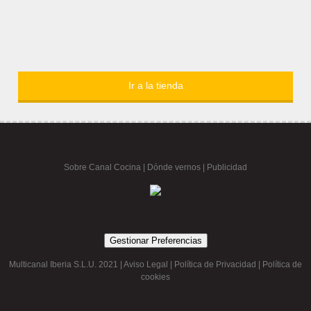
Ir a la tienda
Sobre Canal Cocina
|
Dónde vernos |
Publicidad
Gestionar Preferencias
Multicanal Iberia S.L.U. 2021 |
Aviso Legal
|
Política de Privacidad
|
Política de
cookies