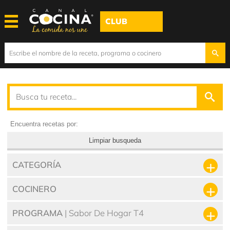
CLUB
Encuentra recetas por:
Limpiar busqueda
CATEGORÍA
COCINERO
PROGRAMA
| Sabor De Hogar T4