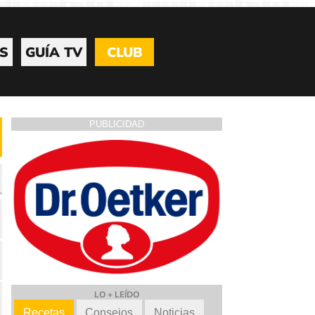
S
GUÍA TV
CLUB
PUBLICIDAD
LO + LEÍDO
Recetas
Consejos
Noticias