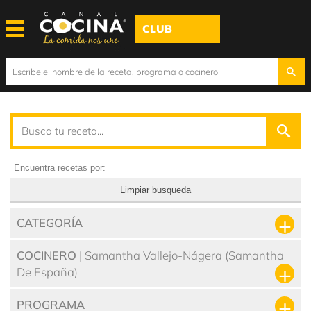
CLUB
Encuentra recetas por:
Limpiar busqueda
CATEGORÍA
COCINERO
| Samantha Vallejo-Nágera (Samantha
De España)
PROGRAMA