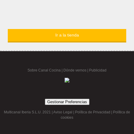
Ir a la tienda
Sobre Canal Cocina
|
Dónde vernos |
Publicidad
Gestionar Preferencias
Multicanal Iberia S.L.U. 2021 |
Aviso Legal
|
Política de Privacidad
|
Política de
cookies