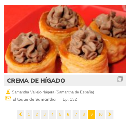
CREMA DE HÍGADO
Samantha Vallejo-Nágera (Samantha de España)
El toque de Samantha
Ep: 132
1
2
3
4
5
6
7
8
9
10