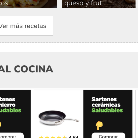
cos
queso y frut ...
Ver más recetas
AL COCINA