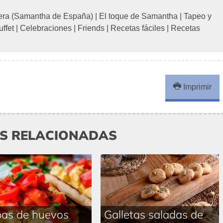
era (Samantha de España)
|
El toque de Samantha
|
Tapeo y
uffet
|
Celebraciones
|
Friends
|
Recetas fáciles
|
Recetas
Imprimir
AS RELACIONADAS
as de huevos
Galletas saladas de