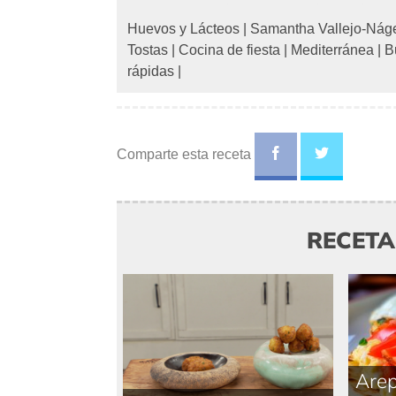
Huevos y Lácteos
|
Samantha Vallejo-Nág
Tostas
|
Cocina de fiesta
|
Mediterránea
|
B
rápidas
|
Comparte esta receta
RECET
Arep