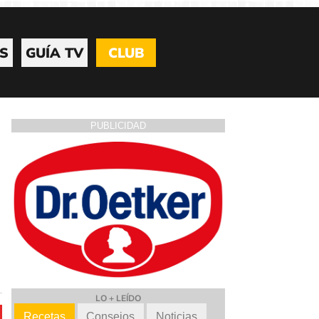
S
GUÍA TV
CLUB
PUBLICIDAD
LO + LEÍDO
Recetas
Consejos
Noticias