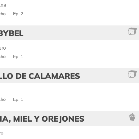
ana
cho
Ep: 2
BYBEL
ero
cho
Ep: 1
LLO DE CALAMARES
cho
Ep: 1
A, MIEL Y OREJONES
ro