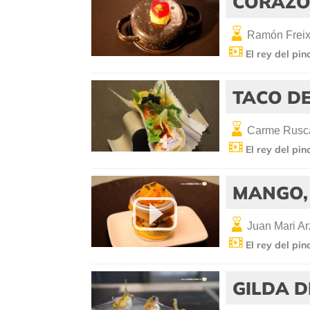
CORAZÓ
Ramón Frei
El rey del pin
TACO D
Carme Rusca
El rey del pin
MANGO, 
Juan Mari Ar
El rey del pin
GILDA 