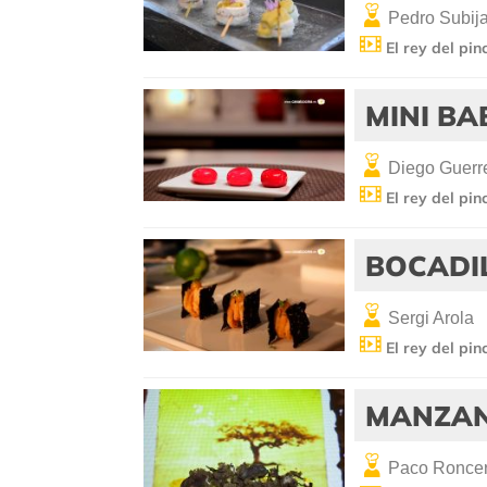
Pedro Subij
El rey del pin
MINI BA
Diego Guerr
El rey del pin
BOCADI
Sergi Arola
El rey del pin
MANZAN
Paco Ronce