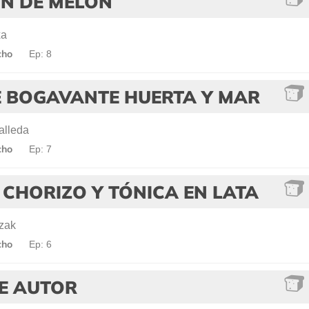
N DE MELÓN
xa
cho
Ep: 8
E BOGAVANTE HUERTA Y MAR
lleda
cho
Ep: 7
CHORIZO Y TÓNICA EN LATA
zak
cho
Ep: 6
DE AUTOR