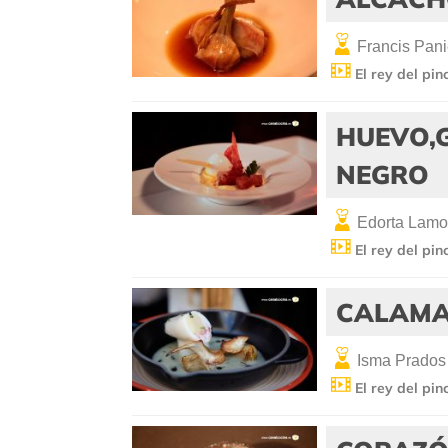
Francis Pan
El rey del pin
HUEVO,
NEGRO
Edorta Lam
El rey del pin
CALAMA
Isma Prados
El rey del pin