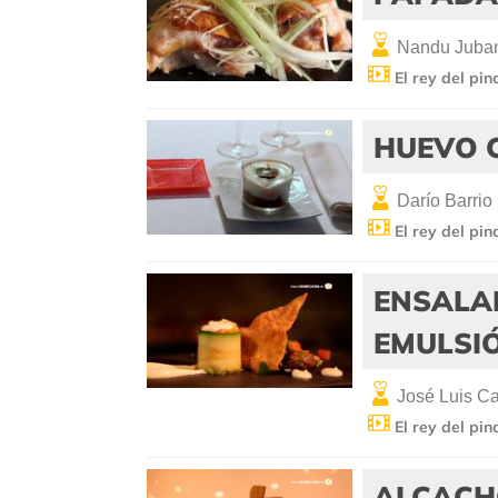
Nandu Juba
El rey del pin
HUEVO C
Darío Barrio
El rey del pin
ENSALA
EMULSI
José Luis Car
El rey del pin
ALCACH