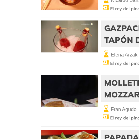
Ricardo San
El rey del pin
GAZPAC
TAPÓN 
Elena Arzak
El rey del pin
MOLLETE
MOZZAR
Fran Agudo
El rey del pin
PAPADA