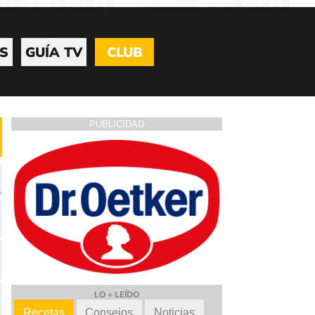
S
GUÍA TV
CLUB
PUBLICIDAD
LO + LEÍDO
Recetas
Consejos
Noticias