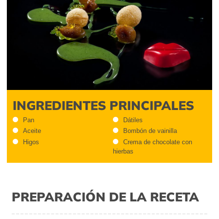
INGREDIENTES PRINCIPALES
Pan
Dátiles
Aceite
Bombón de vainilla
Higos
Crema de chocolate con
hierbas
PREPARACIÓN DE LA RECETA