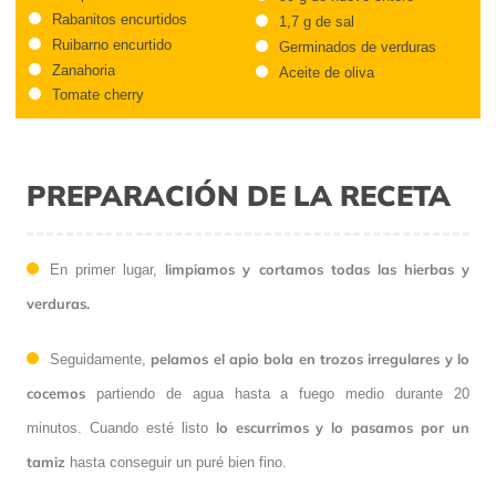
Rabanitos encurtidos
1,7 g de sal
Ruibarno encurtido
Germinados de verduras
Zanahoria
Aceite de oliva
Tomate cherry
PREPARACIÓN DE LA RECETA
limpiamos y cortamos todas las hierbas y
En primer lugar,
verduras.
pelamos el apio bola en trozos irregulares y lo
Seguidamente,
cocemos
partiendo de agua hasta a fuego medio durante 20
lo escurrimos y lo pasamos por un
minutos. Cuando esté listo
tamiz
hasta conseguir un puré bien fino.