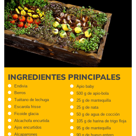
INGREDIENTES PRINCIPALES
Endivia
Apio baby
Berros
500 g de apio-bola
Tuétano de lechuga
25 g de mantequilla
Escarola frisse
25 g de nata
Ficoide glacia
50 g de agua de cocción
Alcachofa encurtida
105 g de harina de trigo floja
Ajos encurtidos
95 g de mantequilla
Alcaparrones
90 g de huevo entero