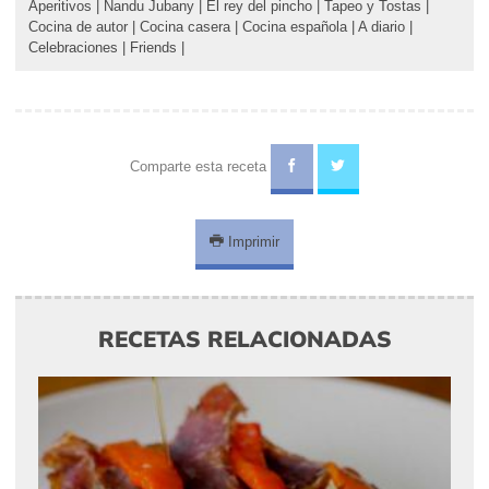
Aperitivos
|
Nandu Jubany
|
El rey del pincho
|
Tapeo y Tostas
|
Cocina de autor
|
Cocina casera
|
Cocina española
|
A diario
|
Celebraciones
|
Friends
|
Comparte esta receta
Imprimir
RECETAS RELACIONADAS