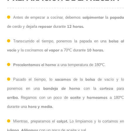
salpimentar
papada
Antes de empezar a cocinar, debemos
la
reposar
12 horas.
de cerdo y dejarla
durante
bolsa al
Transcurrido el tiempo, ponemos la papada en una
vacío
al vapor
10 horas.
y la cocinamos
a 70ºC durante
Precalentamos el horno
a una temperatura de 180ºC.
sacamos
bolsa
Pasado el tiempo, lo
de la
de vacío y lo
bandeja de horno
corteza
ponemos en una
con la
para
arriba.
aceite
horneamos
Regamos con un poco de
y
a 180ºC
hora y media.
durante una
calçot.
Mientras, preparamos el
Lo limpiamos y lo cortamos en
juliana.
Aliñamos
con un poco de aceite y sal.