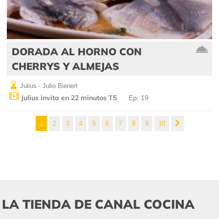
DORADA AL HORNO CON
CHERRYS Y ALMEJAS
Julius - Julio Bienert
Julius invita en 22 minutos T5
Ep: 19
1
2
3
4
5
6
7
8
9
10
LA TIENDA DE CANAL COCINA