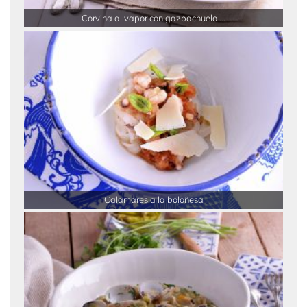
Corvina al vapor con gazpachuelo ...
Calamares a la boloñesa