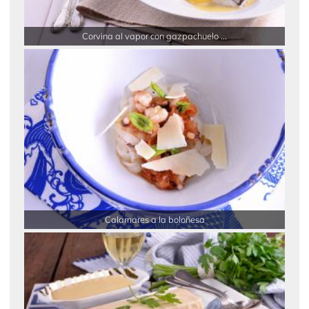
Corvina al vapor con gazpachuelo ...
Calamares a la boloñesa