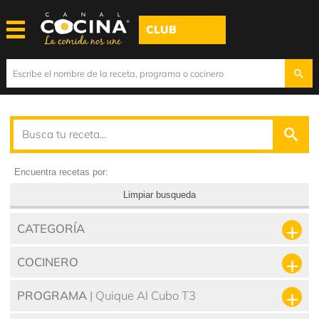
CLUB
Encuentra recetas por:
Limpiar busqueda
CATEGORÍA
COCINERO
PROGRAMA
| Quique Al Cubo T3