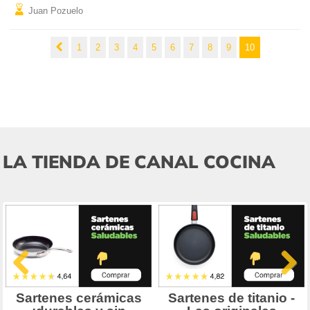
Juan Pozuelo
1
2
3
4
5
6
7
8
9
10
LA TIENDA DE CANAL COCINA