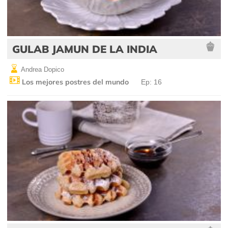
GULAB JAMUN DE LA INDIA
Andrea Dopico
Los mejores postres del mundo
Ep: 16