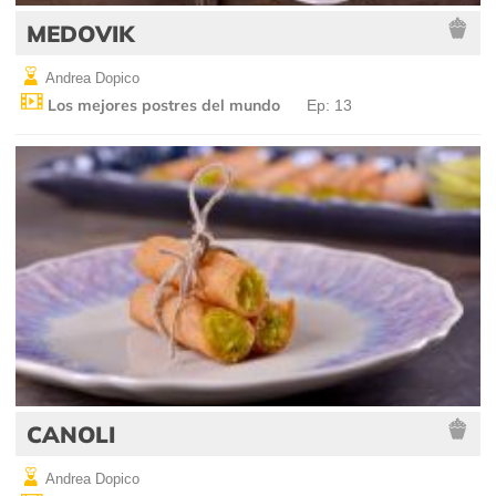
MEDOVIK
Andrea Dopico
Los mejores postres del mundo
Ep: 13
CANOLI
Andrea Dopico