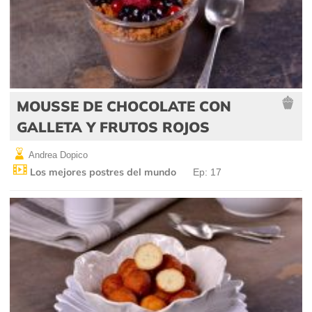
MOUSSE DE CHOCOLATE CON
GALLETA Y FRUTOS ROJOS
Andrea Dopico
Los mejores postres del mundo
Ep: 17