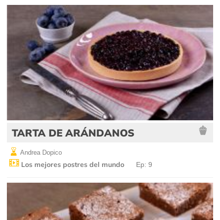
TARTA DE ARÁNDANOS
Andrea Dopico
Los mejores postres del mundo
Ep: 9