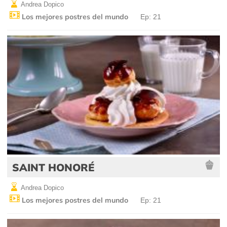
Andrea Dopico
Los mejores postres del mundo
Ep: 21
SAINT HONORÉ
Andrea Dopico
Los mejores postres del mundo
Ep: 21