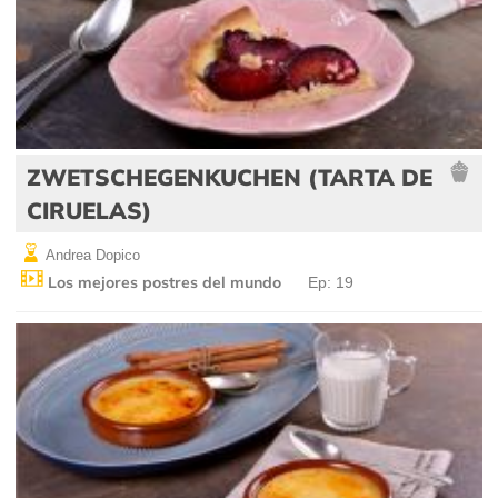
ZWETSCHEGENKUCHEN (TARTA DE
CIRUELAS)
Andrea Dopico
Los mejores postres del mundo
Ep: 19