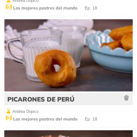
Andrea Dopico
Los mejores postres del mundo
Ep: 18
PICARONES DE PERÚ
Andrea Dopico
Los mejores postres del mundo
Ep: 18