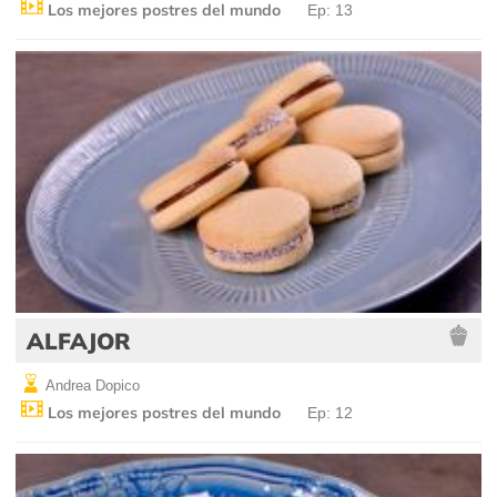
Los mejores postres del mundo
Ep: 13
ALFAJOR
Andrea Dopico
Los mejores postres del mundo
Ep: 12