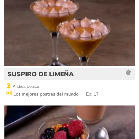
SUSPIRO DE LIMEÑA
Andrea Dopico
Los mejores postres del mundo
Ep: 17