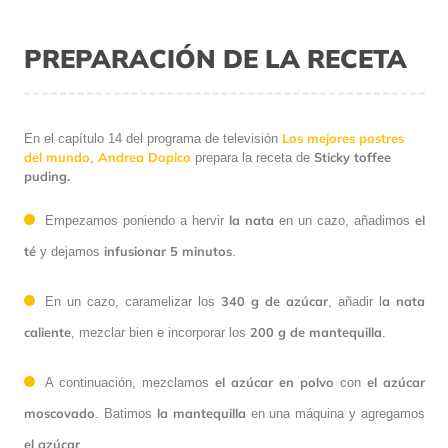
PREPARACIÓN DE LA RECETA
Los mejores postres
En el capítulo 14 del programa de televisión
del mundo
Andrea Dopico
Sticky toffee
,
prepara la receta de
puding.
la nata
el
Empezamos poniendo a hervir
en un cazo, añadimos
té
infusionar 5 minutos
y dejamos
.
340 g de azúcar
a nata
En un cazo, caramelizar los
, añadir l
caliente
200 g de mantequilla
, mezclar bien e incorporar los
.
el azúcar en polvo
el azúcar
A continuación, mezclamos
con
moscovado
la mantequilla
. Batimos
en una máquina y agregamos
el azúcar
.