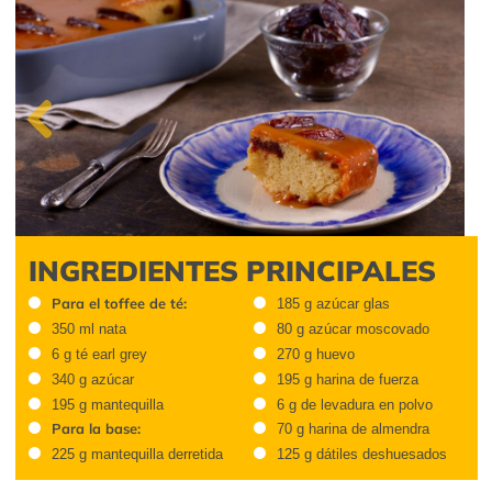
Previous
INGREDIENTES PRINCIPALES
Para el toffee de té:
185 g azúcar glas
350 ml nata
80 g azúcar moscovado
6 g té earl grey
270 g huevo
340 g azúcar
195 g harina de fuerza
195 g mantequilla
6 g de levadura en polvo
Para la base:
70 g harina de almendra
225 g mantequilla derretida
125 g dátiles deshuesados