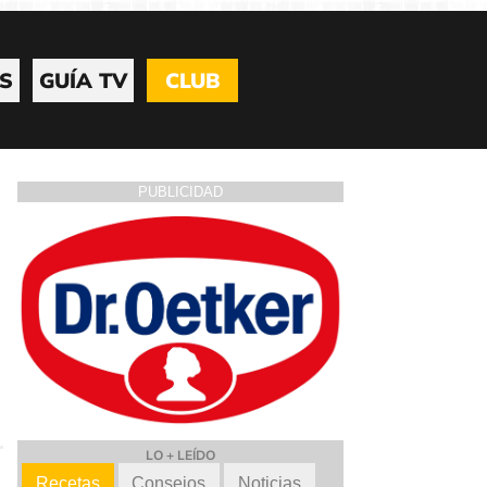
S
GUÍA TV
CLUB
PUBLICIDAD
LO + LEÍDO
Recetas
Consejos
Noticias