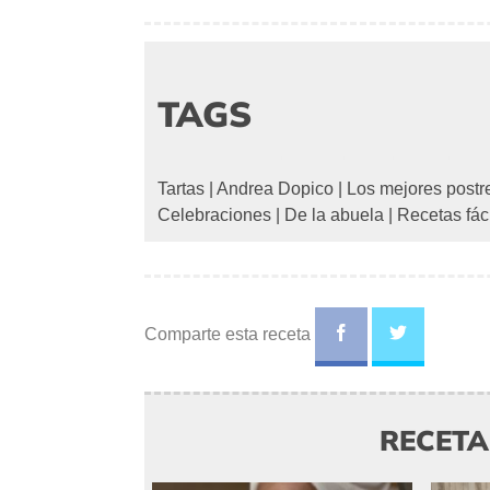
TAGS
Tartas
|
Andrea Dopico
|
Los mejores postr
Celebraciones
|
De la abuela
|
Recetas fác
Comparte esta receta
RECET