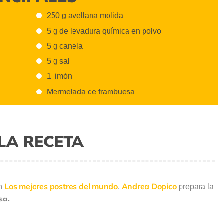
250 g avellana molida
5 g de levadura química en polvo
5 g canela
5 g sal
1 limón
Mermelada de frambuesa
LA RECETA
Los mejores postres del mundo
Andrea Dopico
ón
,
prepara la
sa.