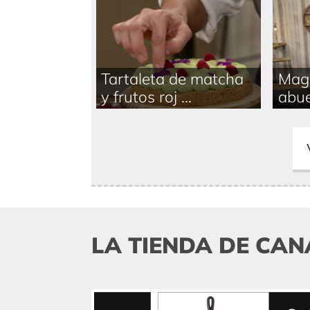
Tartaleta de matcha
Magd
y frutos roj ...
abue
LA TIENDA DE CAN