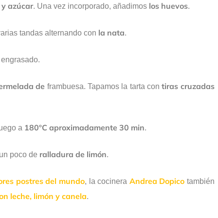
 y azúcar
los huevos
. Una vez incorporado, añadimos
.
la nata
arias tandas alternando con
.
 engrasado.
ermelada de
tiras cruzadas
frambuesa. Tapamos la tarta con
180ºC aproximadamente 30 min
luego a
.
ralladura de limón
n un poco de
.
ores postres del mundo
Andrea Dopico
, la cocinera
también
con leche, limón y canela
.