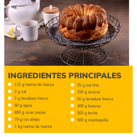
Previous
INGREDIENTES PRINCIPALES
115 g harina de fuerza
25 g sal fina
2 g sal
150 g azúcar
2 g levadura fresca
50 g levadura fresca
80 g agua
300 g huevos
400 g uvas pasas
300 g leche
70 g ron añejo
500 g mantequilla
1 kg harina de fuerza