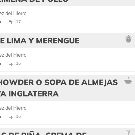
z del Hierro
a
Ep: 17
E LIMA Y MERENGUE
z del Hierro
a
Ep: 16
HOWDER O SOPA DE ALMEJAS
VA INGLATERRA
z del Hierro
a
Ep: 16
S DE PIÑA, CREMA DE