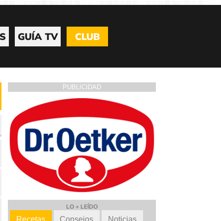
S
GUÍA TV
CLUB
PUBLICIDAD
LO + LEÍDO
Recetas
Consejos
Noticias