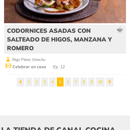
CODORNICES ASADAS CON
SALTEADO DE HIGOS, MANZANA Y
ROMERO
Iñigo Pérez Urrechu
Celebrar en casa
Ep: 12
1
2
3
4
5
6
7
8
9
10
LA TIENDA DE CANAL COCINA