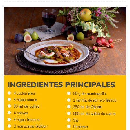
INGREDIENTES PRINCIPALES
4 codornices
50 g de mantequilla
4 higos secos
1 ramita de romero fresco
50 ml de coñac
250 ml de Oporto
4 brevas
500 ml de caldo de carne
4 higos frescos
Sal
2 manzanas Golden
Pimienta