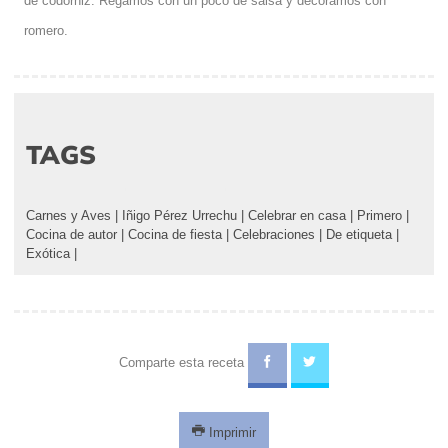
de codorniz. Regamos con un poco de salsa y decoramos con
romero.
TAGS
Carnes y Aves
|
Iñigo Pérez Urrechu
|
Celebrar en casa
|
Primero
|
Cocina de autor
|
Cocina de fiesta
|
Celebraciones
|
De etiqueta
|
Exótica
|
Comparte esta receta
Imprimir