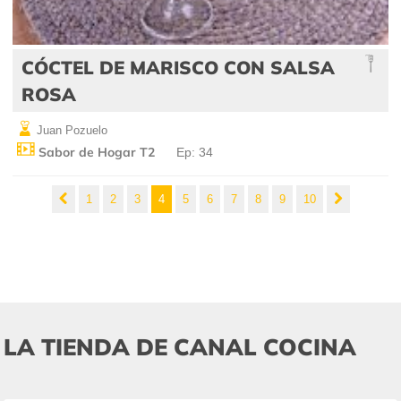
CÓCTEL DE MARISCO CON SALSA
ROSA
Juan Pozuelo
Sabor de Hogar T2
Ep: 34
1
2
3
4
5
6
7
8
9
10
LA TIENDA DE CANAL COCINA