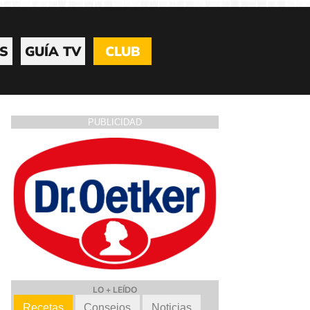
S
GUÍA TV
CLUB
PUBLICIDAD
LO + LEÍDO
Recetas
Consejos
Noticias