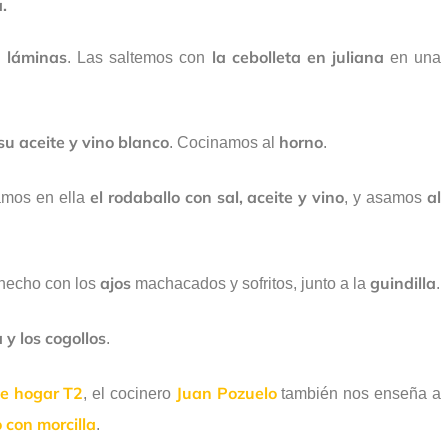
.
n láminas
la cebolleta en juliana
. Las saltemos con
en una
su aceite y vino blanco
horno
. Cocinamos al
.
el rodaballo con sal, aceite y vino
al
amos en ella
, y asamos
ajos
guindilla
hecho con los
machacados y sofritos, junto a la
.
y los cogollos
.
e hogar T2
Juan Pozuelo
, el cocinero
también nos enseña a
o con morcilla
.