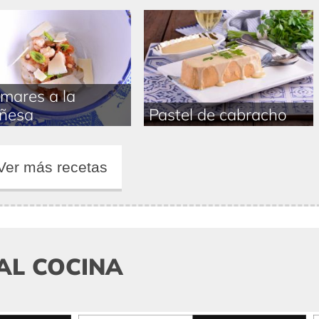
mares a la
ñesa
Pastel de cabracho
Ver más recetas
AL COCINA