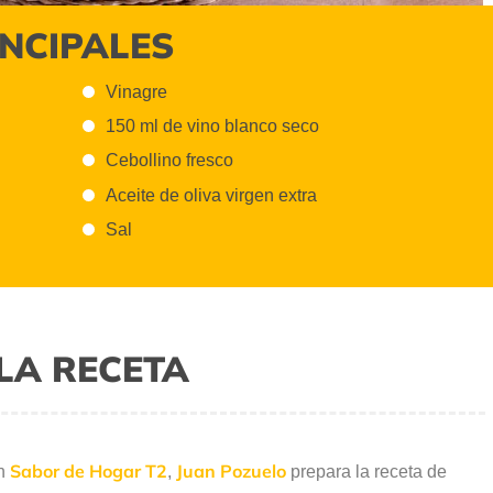
INCIPALES
Vinagre
150 ml de vino blanco seco
Cebollino fresco
Aceite de oliva virgen extra
Sal
LA RECETA
Sabor de Hogar T2
Juan Pozuelo
ón
,
prepara la receta de