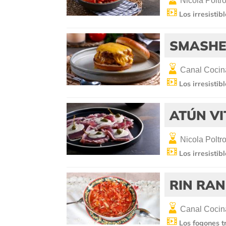
Nicola Poltro
Los irresistib
SMASHE
Canal Cocin
Los irresistib
ATÚN VI
Nicola Poltro
Los irresistib
RIN RAN
Canal Cocin
Los fogones t