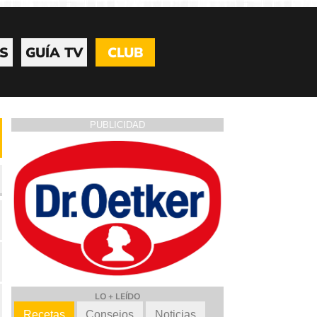
S
GUÍA TV
CLUB
PUBLICIDAD
LO + LEÍDO
Recetas
Consejos
Noticias