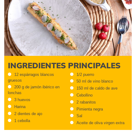
INGREDIENTES PRINCIPALES
12 espárragos blancos
1/2 puerro
gruesos
50 ml de vino blanco
200 g de jamón ibérico en
150 ml de caldo de ave
lonchas
Cebollino
3 huevos
2 rabanitos
Harina
Pimienta negra
2 dientes de ajo
Sal
1 cebolla
Aceite de oliva virgen extra