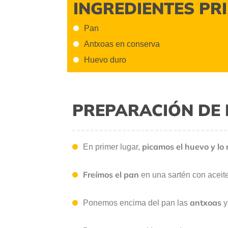
INGREDIENTES PR
Pan
Antxoas en conserva
Huevo duro
PREPARACIÓN DE 
picamos el huevo y l
En primer lugar,
Freímos el pan
en una sartén con aceite
antxoas
Ponemos encima del pan las
y