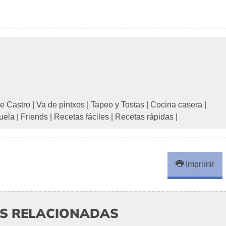
e Castro
|
Va de pintxos
|
Tapeo y Tostas
|
Cocina casera
|
uela
|
Friends
|
Recetas fáciles
|
Recetas rápidas
|
Imprimir
AS RELACIONADAS