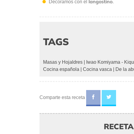
langostino
Decoramos con el
.
TAGS
Masas y Hojaldres
|
Iwao Komiyama - Kiqu
Cocina española
|
Cocina vasca
|
De la ab
Comparte esta receta
RECET