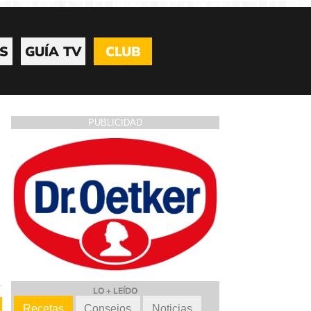
S
GUÍA TV
CLUB
PUBLICIDAD
LO + LEÍDO
Recetas
Consejos
Noticias