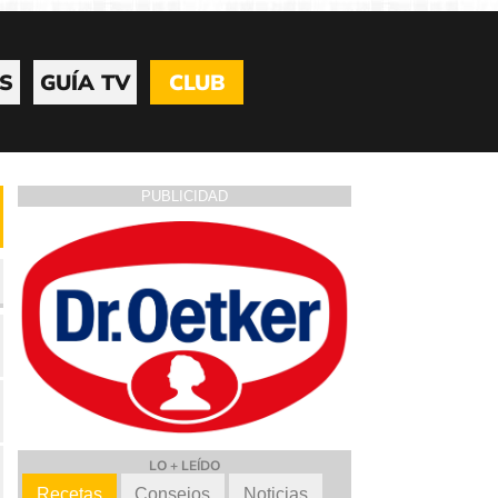
S
GUÍA TV
CLUB
PUBLICIDAD
LO + LEÍDO
Recetas
Consejos
Noticias