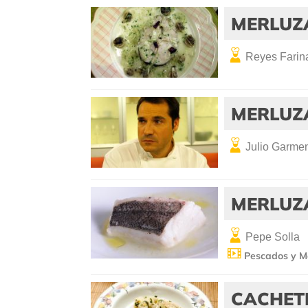
MERLUZA
Reyes Farin
MERLUZA
Julio Garme
MERLUZ
Pepe Solla
Pescados y M
CACHET