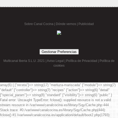
Sobre Canal Cocina
|
Dónde vernos |
Publicidad
Gestionar Preferencias
Multicanal Iberia S.L.U. 2021 |
Aviso Legal
|
Política de Privacidad
|
Política de
cookies
array(6) { ["receta"]=> string(17) "merluza-mariscada" ["module"]=> string(7)
"default" ["controller"]=> string(7) "recipes" ["action"]=> string(6) "detail"
["special_param"]=> string(8) "standard" ["visibility"]=> string(6) "public" }
Fatal error
: Uncaught TypeError: fclose(): supplied resource is not a valid
stream resource in /var/www/canalcocina.es/library/Sqy/Cache.php:444
Stack trace: #0 /var/www/canalcocina.es/library/Sqy/Cache.php(444):
fclose() #1 /var/www/canalcocina.es/application/default/boot2.php(1793):