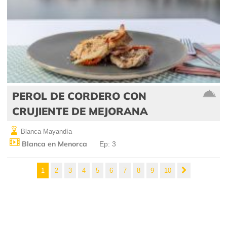
PEROL DE CORDERO CON
CRUJIENTE DE MEJORANA
Blanca Mayandía
Blanca en Menorca
Ep: 3
1
2
3
4
5
6
7
8
9
10