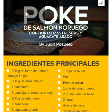
Play
Video
INGREDIENTES PRINCIPALES
200 g de lomo de salmón
1 hoja de laurel
noruego limpio
Sal
300 g de arroz blanco
Para la salsa
:
1 calabacín
150 g de yogurt griego
1 bandeja de tomates cherry
20 g de kimchie base
100 g de edamame
2 limas
1 zanahoria
Aceite de oliva
1 aguacate grande
Jengibre en polvo