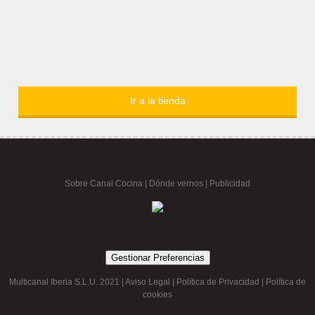
Ir a la tienda
Sobre Canal Cocina
|
Dónde vernos |
Publicidad
Gestionar Preferencias
Multicanal Iberia S.L.U. 2021 |
Aviso Legal
|
Política de Privacidad
|
Política de
cookies