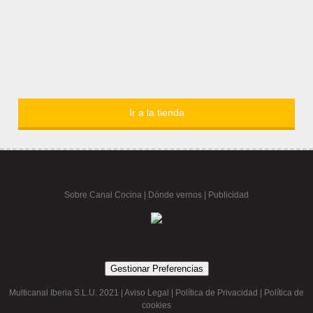
Ir a la tienda
Sobre Canal Cocina
|
Dónde vernos |
Publicidad
Gestionar Preferencias
Multicanal Iberia S.L.U. 2021 |
Aviso Legal
|
Política de Privacidad
|
Política de
cookies