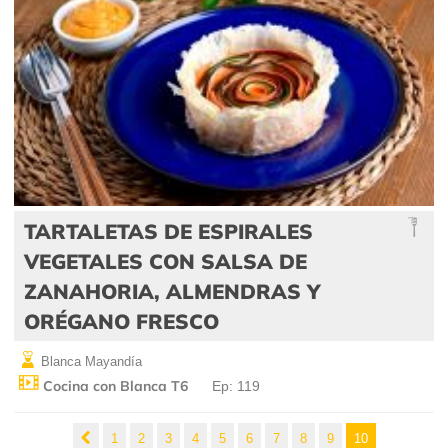
TARTALETAS DE ESPIRALES
VEGETALES CON SALSA DE
ZANAHORIA, ALMENDRAS Y
ORÉGANO FRESCO
Blanca Mayandía
Cocina con Blanca T6
Ep: 119
1
2
3
4
5
6
7
8
9
10