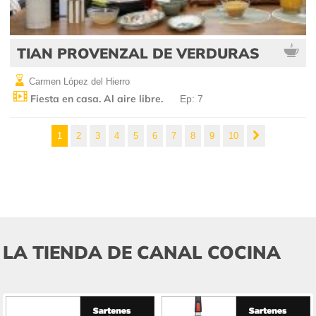
TIAN PROVENZAL DE VERDURAS
Carmen López del Hierro
Fiesta en casa. Al aire libre.
Ep: 7
1
2
3
4
5
6
7
8
9
10
LA TIENDA DE CANAL COCINA