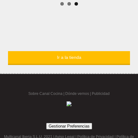
Ir a la tienda
Sobre Canal Cocina
|
Dónde vernos |
Publicidad
Gestionar Preferencias
Multicanal Iberia S.L.U. 2021 |
Aviso Legal
|
Política de Privacidad
|
Política de