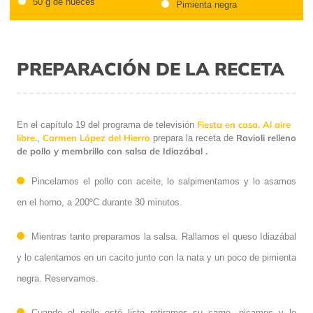
50 g de nueces
Pimienta negra
PREPARACIÓN DE LA RECETA
Fiesta en casa. Al aire
En el capítulo 19 del programa de televisión
libre.
Carmen López del Hierro
Ravioli relleno
,
prepara la receta de
de pollo y membrillo con salsa de Idiazábal .
Pincelamos el pollo con aceite, lo salpimentamos y lo asamos
en el horno, a 200ºC durante 30 minutos.
Mientras tanto preparamos la salsa. Rallamos el queso Idiazábal
y lo calentamos en un cacito junto con la nata y un poco de pimienta
negra. Reservamos.
Cuando el pollo esté listo retiramos su carne, picamos y lo