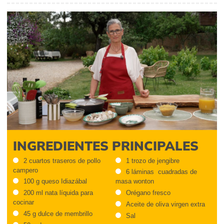
INGREDIENTES PRINCIPALES
2 cuartos traseros de pollo
1 trozo de jengibre
campero
6 láminas cuadradas de
100 g queso Idiazábal
masa wonton
200 ml nata líquida para
Orégano fresco
cocinar
Aceite de oliva virgen extra
45 g dulce de membrillo
Sal