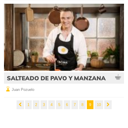
SALTEADO DE PAVO Y MANZANA
Juan Pozuelo
1
2
3
4
5
6
7
8
9
10