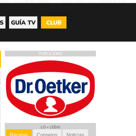
S
GUÍA TV
CLUB
PUBLICIDAD
LO + LEÍDO
Recetas
Consejos
Noticias