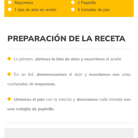
Mayonesa
1 Pepinillo
1 lata de atún en aceite
4 tostadas de pan
PREPARACIÓN DE LA RECETA
abrimos la lata de atún y escurrimos
Lo primero,
el aceite.
desmenuzamos
mezclamos con
En un bol,
el atún y
unas
mayonesa.
cucharadas de
Untamos el pan
decoramos
con
con la mezcla y
cada tostada
una rodajita de pepinillo.