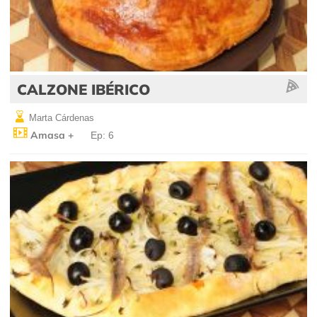
CALZONE IBÉRICO
Marta Cárdenas
Amasa +
Ep: 6