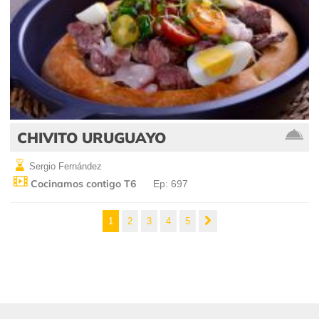
CHIVITO URUGUAYO
Sergio Fernández
Cocinamos contigo T6
Ep: 697
1
2
3
4
5