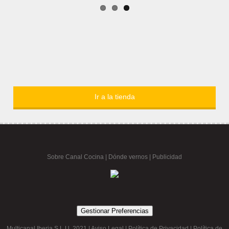
Ir a la tienda
Sobre Canal Cocina
|
Dónde vernos |
Publicidad
Gestionar Preferencias
Multicanal Iberia S.L.U. 2021 |
Aviso Legal
|
Política de Privacidad
|
Política de