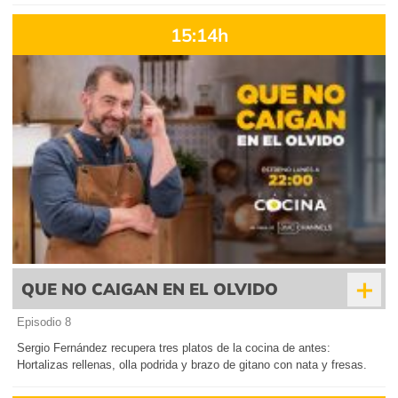
15:14h
+
QUE NO CAIGAN EN EL OLVIDO
Episodio 8
Sergio Fernández recupera tres platos de la cocina de antes:
Hortalizas rellenas, olla podrida y brazo de gitano con nata y fresas.